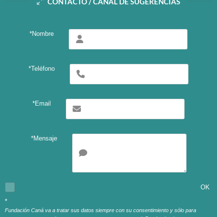
CONTACTO / CANAL DE SUGERENCIAS
*Nombre
*Teléfono
*Email
*Mensaje
.
OK
aquí
*
Fundación Caná va a tratar sus datos siempre con su consentimiento y sólo para